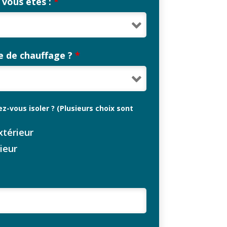
 vous êtes :
*
e de chauffage ?
*
z-vous isoler ? (Plusieurs choix sont
xtérieur
ieur