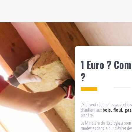
1 Euro ? Com
?
L’État veut réduire les gaz à effet
chauffent aux
bois, fioul, gaz
planète.
Le Ministère de l’Ecologie a pour
modestes dans le but d’éviter des