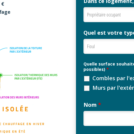
Dans ce logement,
 €
ffage
Quel est votre typ
Quelle surface souhaite
possibles)
*
Combles par l'e
Murs par l'extér
Nom
*