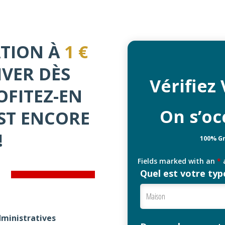
ATION À
1 €
IVER DÈS
Vérifiez 
ROFITEZ-EN
On s’oc
EST ENCORE
!
100% G
Fields marked with an
*
a
Quel est votre ty
dministratives