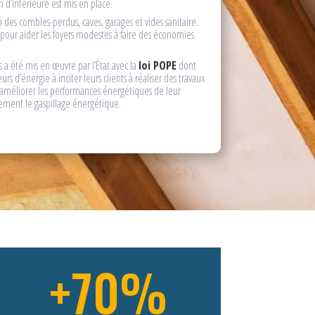
on d’intérieure est mis en place.
n des combles-perdus, caves, garages et vides sanitaire.
pour aider les foyers modestes à faire des économies
 a été mis en œuvre par l’État avec la
loi POPE
dont
seurs d’énergie à inciter leurs clients à réaliser des travaux
améliorer les performances énergétiques de leur
ement le gaspillage énergétique.
+70
%