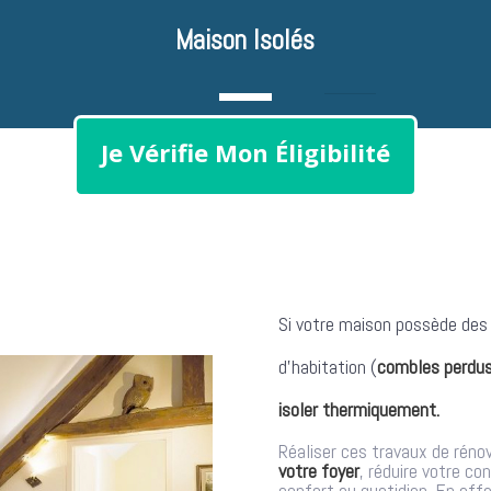
Maison Isolés
Je Vérifie Mon Éligibilité
Si votre maison possède des
d’habitation (
combles perdus
isoler thermiquement.
Réaliser ces travaux de réno
votre foyer
, réduire votre c
confort au quotidien. En effe