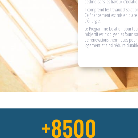
destiné dans les travaux d’isolati
Il comprend les travaux d’isolatio
Ce financement est mis en place 
d’énergie.
Le Programme Isolation pour tous
l’objectif est d’obliger les fournis
de rénovations thermiques pour 
logement et ainsi réduire durabl
+8500